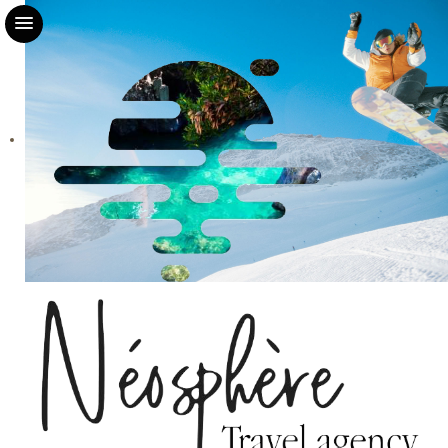
Accueil
Néosphère
Agence
Notre équipe
Contact
LuxairTours
Brochures
Offre LuxairTours
Nos voyages accompagnés
Confidentialité