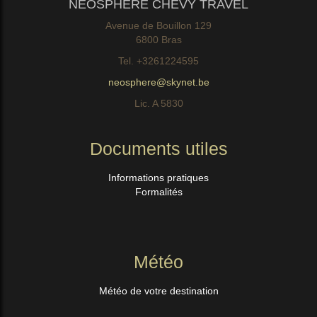
NEOSPHERE CHEVY TRAVEL
Avenue de Bouillon 129
6800 Bras
Tel. +3261224595
neosphere@skynet.be
Lic. A 5830
Documents utiles
Informations pratiques
Formalités
Météo
Météo de votre destination