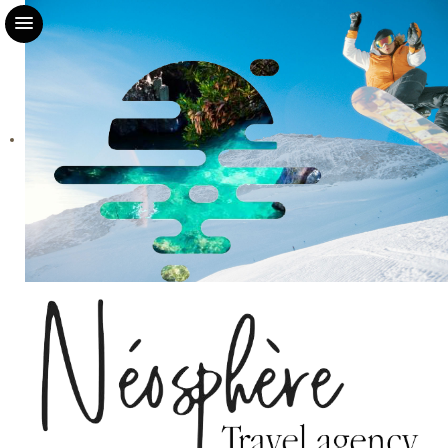
Accueil
Néosphère
Agence
Notre équipe
Contact
LuxairTours
Brochures
Offre LuxairTours
Nos voyages accompagnés
Confidentialité