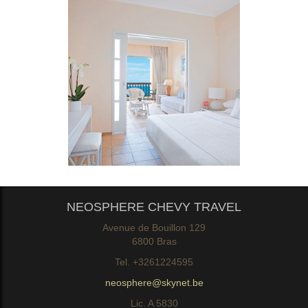
NEOSPHERE CHEVY TRAVEL
Avenue de Bouillon 129
6800 Bras
Tel. +3261224595
neosphere@skynet.be
Lic. A 5830